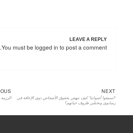
LEAVE A REPLY
You must be
logged in
to post a comment.
Next
Post
IOUS
NEXT
“اسمعوا أصواتنا” كيف ننهض بحقوق الأشخاص ذوي الإعاقة في
الرزمة 
post:
navigation
زمبابوي ونحسّن ظروف حياتهم؟