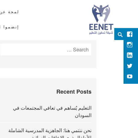
لمحة عن 
إنضموا ال
Ski
Search
Facebook
EENET
t
ENABLING EDUCATION NETWORK
Instagram
Search
conten
for:
LInkedIn
Twitter
YouTube
Recent Posts
التعليم يُساهم في تعافي المجتمعات في
السودان
نحن ننتمي هنا: الجاهزية المدرسية الشاملة
للأطفال ذوي الإعاقات النمائية