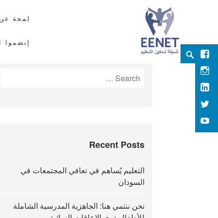
لمحة عن 
إنضموا ال
Ski
Search
Facebook
EENET
t
ENABLING EDUCATION NETWORK
Instagram
Search
conten
for:
LInkedIn
Twitter
YouTube
Recent Posts
التعليم يُساهم في تعافي المجتمعات في
السودان
نحن ننتمي هنا: الجاهزية المدرسية الشاملة
للأطفال ذوي الإعاقات النمائية