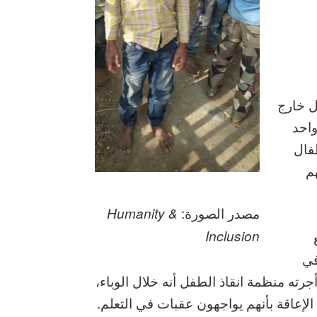
 كان 1.6 مليار طفل خارج
 استبعاد واحد
فال
حاقهم
مصدر الصورة:
Humanity &
Inclusion
في
رته منظمة انقاذ الطفل أنه خلال الوباء،