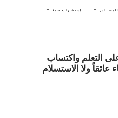
لمصــادر
إستشارات فنية
على التعلم واكتساب
ء عائقاً ولا الاستسلام