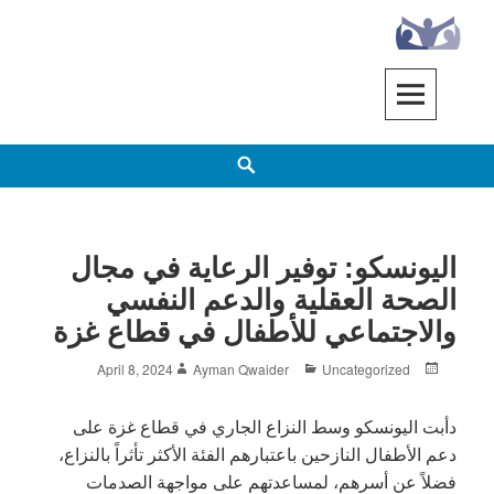
Ski
t
conten
EENET
ENABLING EDUCATION NETWORK
h
اليونسكو: توفير الرعاية في مجال
الصحة العقلية والدعم النفسي
والاجتماعي للأطفال في قطاع غزة
Author
Categories
Posted
April 8, 2024
Ayman Qwaider
Uncategorized
on
دأبت اليونسكو وسط النزاع الجاري في قطاع غزة على
دعم الأطفال النازحين باعتبارهم الفئة الأكثر تأثراً بالنزاع،
فضلاً عن أسرهم، لمساعدتهم على مواجهة الصدمات