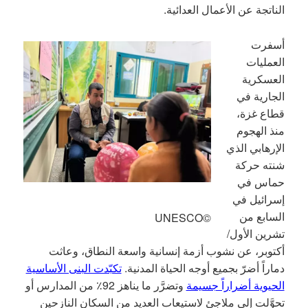
الناتجة عن الأعمال العدائية.
أسفرت
العمليات
العسكرية
الجارية في
قطاع غزة،
منذ الهجوم
الإرهابي الذي
شنته حركة
حماس في
إسرائيل في
السابع من
©UNESCO
تشرين الأول/
أكتوبر، عن نشوب أزمة إنسانية واسعة النطاق، وعاثت
دماراً أضرّ بجميع أوجه الحياة المدنية.
تكبّدت البنى الأساسية
الحيوية أضراراً جسيمة
وتضرَّر ما يناهز 92٪ من المدارس أو
تحوَّلت إلى ملاجئ لاستيعاب العديد من السكان النازحين