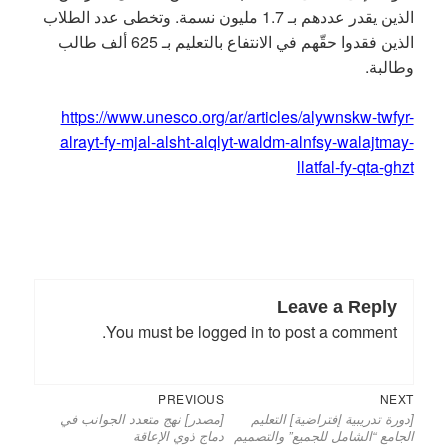
الذين يقدر عددهم بـ 1.7 مليون نسمة. وتخطى عدد الطلاب
الذين فقدوا حقّهم في الانتفاع بالتعليم بـ 625 ألف طالب
وطالبة.
https://www.unesco.org/ar/articles/alywnskw-twfyr-
alrayt-fy-mjal-alsht-alqlyt-waldm-alnfsy-walajtmay-
llatfal-fy-qta-ghzt
Leave a Reply
You must be
logged in
to post a comment.
Previous
Next
Post
PREVIOUS
NEXT
[دورة تدريبية إفتراضية] التعليم
[مصدر] نهج متعدد الجوانب في
post:
post:
navigation
الجامع “الشامل للجميع” والتصميم
دماج ذوي الإعاقة