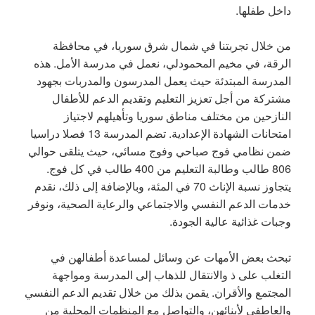
داخل طفلها.
من خلال تجربتنا في شمال شرق سوريا، في محافظة
الرقة، في مخيم المحمودلي، نعمل في مدرسة الأمل. هذه
المدرسة المبتدئة حيث يعمل المدرسون والمدربات بجهود
مشتركة من أجل تعزيز التعليم وتقديم الدعم للأطفال
النازحين من مختلف مناطق سوريا وتأهيلهم لاجتياز
امتحانات الشهادة الإعدادية. تضم المدرسة 13 فصلا دراسيا
ضمن نظامي فوج صباحي وفوج مسائي، حيث يتلقى حوالي
806 طالب وطالبة التعليم من 400 طالب في كل فوج.
يتجاوز نسبة الإناث 70 في المئة، وبالإضافة إلى ذلك، نقدم
خدمات الدعم النفسي والاجتماعي والرعاية الصحية، ونوفر
وجبات غذائية عالية الجودة.
تبحث بعض الأمهات عن وسائل لمساعدة أطفالهن في
التغلب على ذ والانتقال للذهاب إلى المدرسة ومواجهة
المجتمع والأقران. يقمن بذلك من خلال تقديم الدعم النفسي
والعاطفي لأبنائهن، والتواصل مع المنظمات المحلية من