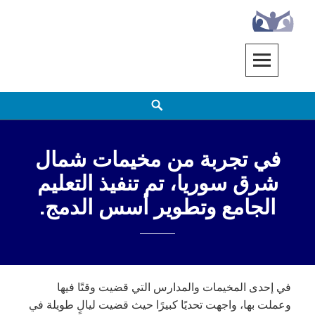
Ski
t
conten
EENET
ENABLING EDUCATION NETWORK
h
في تجربة من مخيمات شمال
شرق سوريا، تم تنفيذ التعليم
الجامع وتطوير أسس الدمج.
في إحدى المخيمات والمدارس التي قضيت وقتًا فيها
وعملت بها، واجهت تحديًا كبيرًا حيث قضيت ليالٍ طويلة في