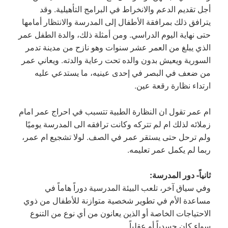
أجل تقديم الدعم والانخراط في البرامج التأهيلية. وقد
يترافق ذلك بمرافقة الأطفال إلى المدرسة والانتظار أمامها
حتى نهاية اليوم الدراسي. ومن أمثلة ذلك، والدة الطفل عمر
الذي يبلغ من العمر عشر سنوات وهو نازح من مدينة تدمر
السورية ويعيش بدون والده تحت رعاية والدته. ويعاني عمر
من ضعف في البصر في إحدى عينيه، ما يستدعي عليه
ارتداء نظارة رقعة عين.
ام عمر تقول ان النظارة الطبية تتسبب في احراج عمر امام
زملائه لذلك ام لم تتركه وكانت ترافقه الى المدرسة يوميًا
ولم ترحل حتى يستقر عمر في الصف. لولا تشجيع ام عمر،
ربما لم يكمل عمر تعليمه.
ثانياً- دور المدرسة:
وفي سياق آخر، تلعب البيئة المدرسية دوراً هاماً في
مساعدة الأم في تطوير شخصية متوازنة للأطفال من ذوي
الاحتياجات الخاصة أو الذين يعانون من أي نوع من التنوع
سواء كان جسدياً أو عقلياً.