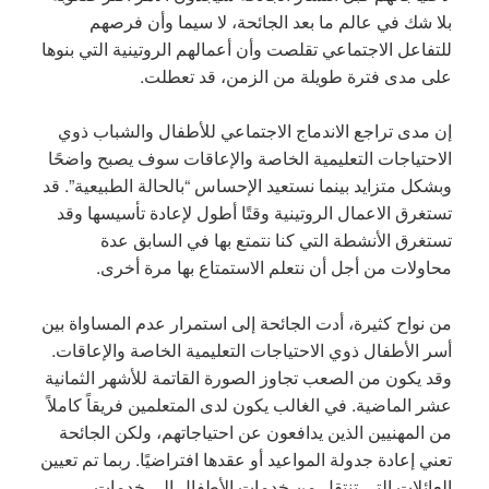
بلا شك في عالم ما بعد الجائحة، لا سيما وأن فرصهم
للتفاعل الاجتماعي تقلصت وأن أعمالهم الروتينية التي بنوها
على مدى فترة طويلة من الزمن، قد تعطلت.
إن مدى تراجع الاندماج الاجتماعي للأطفال والشباب ذوي
الاحتياجات التعليمية الخاصة والإعاقات سوف يصبح واضحًا
وبشكل متزايد بينما نستعيد الإحساس “بالحالة الطبيعية”. قد
تستغرق الاعمال الروتينية وقتًا أطول لإعادة تأسيسها وقد
تستغرق الأنشطة التي كنا نتمتع بها في السابق عدة
محاولات من أجل أن نتعلم الاستمتاع بها مرة أخرى.
من نواح كثيرة، أدت الجائحة إلى استمرار عدم المساواة بين
أسر الأطفال ذوي الاحتياجات التعليمية الخاصة والإعاقات.
وقد يكون من الصعب تجاوز الصورة القاتمة للأشهر الثمانية
عشر الماضية. في الغالب يكون لدى المتعلمين فريقاً كاملاً
من المهنيين الذين يدافعون عن احتياجاتهم، ولكن الجائحة
تعني إعادة جدولة المواعيد أو عقدها افتراضيًا. ربما تم تعيين
العائلات التي تنتقل من خدمات الأطفال إلى خدمات