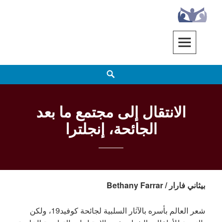
Ski
t
conten
EENET
ENABLING EDUCATION NETWORK
h
الانتقال إلى مجتمع ما بعد
الجائحة، إنجلترا
بيثاني فارار / Bethany Farrar
شعر العالم بأسره بالآثار السلبية لجائحة كوفيد19، ولكن