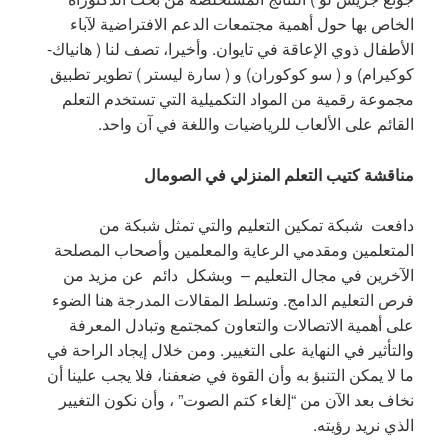
الخاص بها حول أهمية مجتمعات الدعم الافتراضية لآباء
الأطفال ذوي الإعاقة في تايوان. وأخيرا، تصف لنا ( هانياك-
كوكيرام) و ( سو كوكوران) و ( سارة ليستر ) تطوير تطبيق
مجموعة رقمية من المواد التكميلية التي تستخدم التعلم
القائم على الألعاب للرياضيات واللغة في آن واحد.
مناقشة كتيب التعلم المنزلي في الصومال
دافعت شبكة تمكين التعليم والتي تمثل شبكة من
المتعلمين ومقدمي الرعاية والمعلمين وأصحاب المصلحة
الآخرين في مجال التعليم – وبشكل دائم عن مزيد من
فرص التعليم الدامج. وتسلط المقالات المدرجة هنا الضوء
على أهمية الاتصالات والتعاون كمجتمع وتبادل المعرفة
والتأثير في النهاية على التغيير. ومن خلال إيجاد الراحة في
ما لا يمكن التنبؤ به وأن القوة في ضعفنا، فلا يجب علينا أن
نخاف بعد الآن من “إلغاء كتم الصوت” ، وأن نكون التغيير
الذي نريد رؤيته.