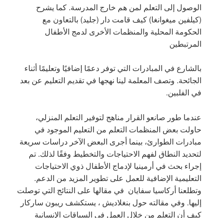
الوصول إلى التعلم لمن هم خارج المدرسة. كما يشرح
(كيلفين ميغوانغا) كيف قامت دار (جليد) بالتعاون مع
الحكومة المحلية والمنظمات الأخرى لدمج الأطفال
المرتبطين
بالشارع في المبادرات التي توفر دعمًا إضافيًا وتعليمًا أثناء
الجائحة. وتصف المعلمة لينا نهجها في تقديم التعليم عن بعد
في الفلبين.
عندما طور صانعو القرار مناهج لتوفير التعلم المنزلي،
حاولت بعض المنظمات التعلم من التعليم الموجود في
مبادرات الطوارئ، بينما أجرى البعض الآخر دراسات سريعة
لتحديد النطاق لفهم الاحتياجات والتخطيط وفقًا لذلك. تم
إجراء بحث في أرمينيا لإدماج الأطفال ذوي الاحتياجات
التعليمية الإضافية للعمل على تطوير المزيد من الدعم.
وتطلعنا أركاسيا سفايان في مقالها على النتائج التي توصلت
إليها. وفي مقالته حول بنغلاديش ، يستكشف ريبون ساركار
كيف أن التعلم من خلال العمل في السياقات الإنسانية