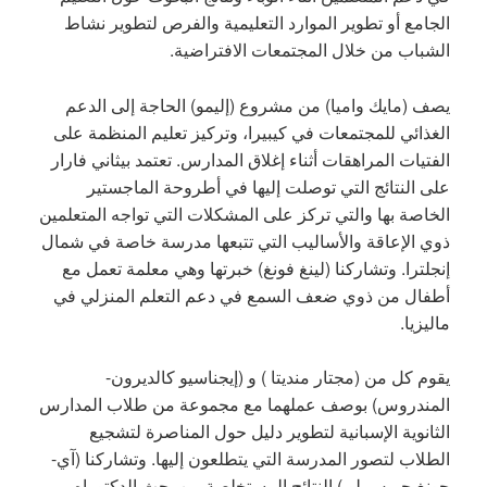
الجامع أو تطوير الموارد التعليمية والفرص لتطوير نشاط
الشباب من خلال المجتمعات الافتراضية.
يصف (مايك واميا) من مشروع (إليمو) الحاجة إلى الدعم
الغذائي للمجتمعات في كيبيرا، وتركيز تعليم المنظمة على
الفتيات المراهقات أثناء إغلاق المدارس. تعتمد بيثاني فارار
على النتائج التي توصلت إليها في أطروحة الماجستير
الخاصة بها والتي تركز على المشكلات التي تواجه المتعلمين
ذوي الإعاقة والأساليب التي تتبعها مدرسة خاصة في شمال
إنجلترا. وتشاركنا (لينغ فونغ) خبرتها وهي معلمة تعمل مع
أطفال من ذوي ضعف السمع في دعم التعلم المنزلي في
ماليزيا.
يقوم كل من (مجتار منديتا ) و (إيجناسيو كالديرون-
المندروس) بوصف عملهما مع مجموعة من طلاب المدارس
الثانوية الإسبانية لتطوير دليل حول المناصرة لتشجيع
الطلاب لتصور المدرسة التي يتطلعون إليها. وتشاركنا (آي-
جونغ جريس لو ) النتائج المستخلصة من بحث الدكتوراه