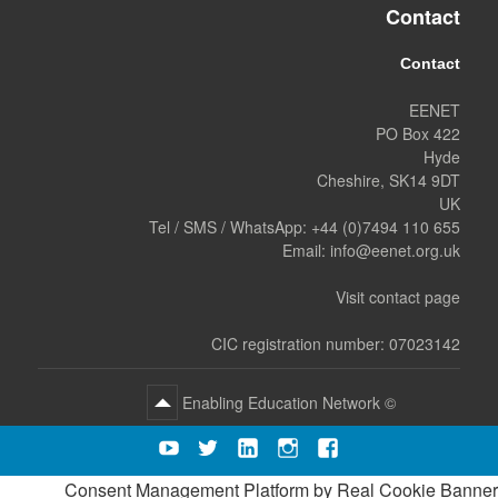
Contact
Contact
EENET
PO Box 422
Hyde
Cheshire, SK14 9DT
UK
Tel / SMS / WhatsApp:
+44 (0)7494 110 655
Email:
info@eenet.org.uk
Visit contact page
CIC registration number: 07023142
Enabling Education Network
©
YouTube
Twitter
LInkedIn
Instagram
Facebook
Consent Management Platform by Real Cookie Banner