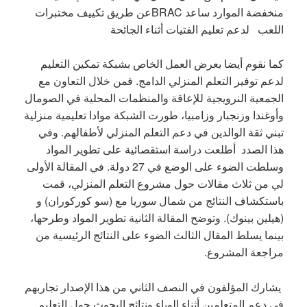
منخفضة الموارد ساعد BRACعن طريق تكييف مختبرات
اللعب لدعم تعليم الفتيات أثناء الجائحة
كما نقوم أيضا بعرض العمل الخاص بشبكة تمكين التعليم
لدعم توفير التعلم المنزلي الدامج. فمن خلال التعاون مع
الجمعية النرويجية للإعاقة والمنظمات المحلية في الصومال
وأوغندا وزنجبار وزامبيا، طورت الشبكة موادا تعليمية منزلية
تبني ثقة الوالدين في دعم التعلم المنزلي لأطفالهم. وفي
هذا الصدد أطلعت دراسة استقصائية على تطوير المواد
وسلطت الضوء على الوضع في 27 دولة. في المقالة الأولى
لي من ثلاث مقالات حول مشروع التعلم المنزلي، قمت
باستكشاف النتائج من شمال سوريا مع (سو كوركوران) و
(هيلين بينوك). وتوضح المقالة الثانية تطوير المواد وطرحها،
بينما يسلط المقال الثالث الضوء على النتائج الرئيسية من
مراجعة المشروع.
يشارك المؤلفون في النصف الثاني من هذا الإصدار تجاربهم
في دعم المتعلمين أثناء الوباء ونتائج البحوث حول التعليم